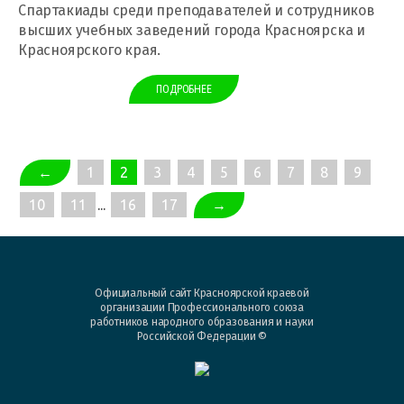
Спартакиады среди преподавателей и сотрудников
высших учебных заведений города Красноярска и
Красноярского края.
ПОДРОБНЕЕ
←
1
2
3
4
5
6
7
8
9
10
11
...
16
17
→
Официальный сайт Красноярской краевой
организации Профессионального союза
работников народного образования и науки
Российской Федерации ©