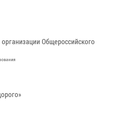
й организации Общероссийского
зования
дорого»