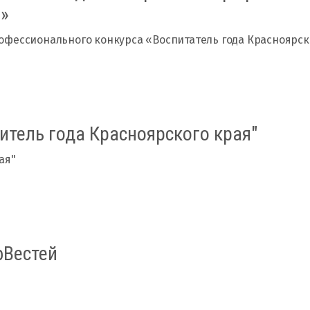
6»
фессионального конкурса «Воспитатель года Красноярско
итель года Красноярского края"
ая"
Вестей