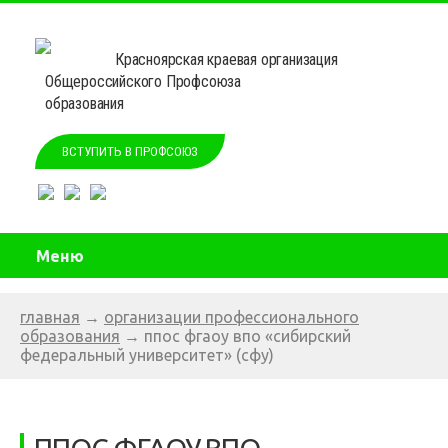
Красноярская краевая организация
Общероссийского Профсоюза
образования
ВСТУПИТЬ В ПРОФСОЮЗ
Меню
главная
→
организации профессионального
образования
→
ппос фгаоу впо «сибирский
федеральный университет» (сфу)