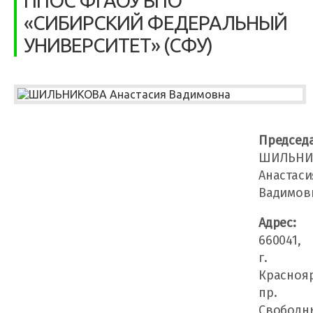
ППОС ФГАОУ ВПО
«СИБИРСКИЙ ФЕДЕРАЛЬНЫЙ
УНИВЕРСИТЕТ» (СФУ)
Председа
ШИЛЬНИ
Анастаси
Вадимов
Адрес:
660041,
г.
Краснояр
пр.
Свободн