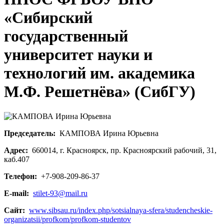
«Сибирский
государственный
университет науки и
технологий им. академика
М.Ф. Решетнёва» (СибГУ)
Председатель:
КАМПОВА Ирина Юрьевна
Адрес:
660014, г. Красноярск, пр. Красноярский рабочий, 31,
каб.407
Телефон:
+7-908-209-86-37
E-mail:
stilet-93@mail.ru
Сайт:
www.sibsau.ru/index.php/sotsialnaya-sfera/studencheskie-
organizatsii/profkom/profkom-studentov