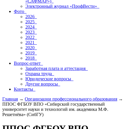
«САФМАР»)
Электронный журнал «ПрофВести»
Фото
2026
2025
2024
2023
2022
2021
2020
2019
2018
Вопрос-ответ
Заработная плата и аттестация
Охрана труда
Юридические вопросы
Другие вопросы
Контакты
Главная
→
Организации профессионального образования
→
ППОС ФГБОУ ВПО «Сибирский государственный
университет науки и технологий им. академика М.Ф.
Решетнёва» (СибГУ)
ППОС ФГБОУ ВПО