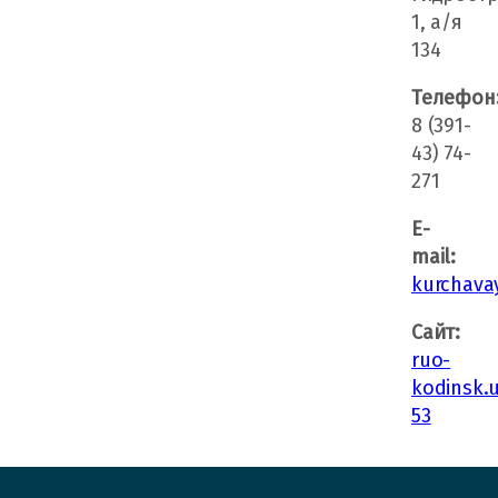
1, а/я
134
Телефон
8 (391-
43) 74-
271
E-
mail:
kurchava
Сайт:
ruo-
kodinsk.
53