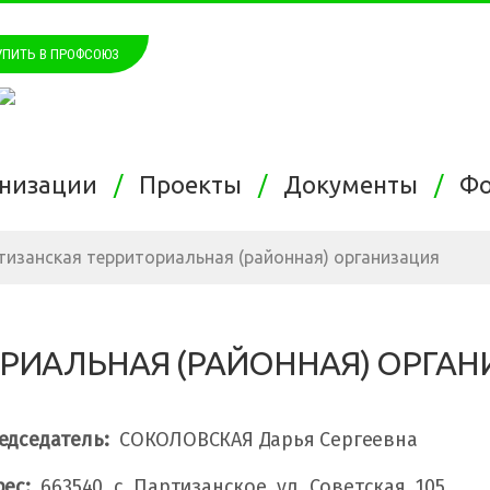
УПИТЬ В ПРОФСОЮЗ
анизации
Проекты
Документы
Ф
тизанская территориальная (районная) организация
РИАЛЬНАЯ (РАЙОННАЯ) ОРГАН
едседатель:
СОКОЛОВСКАЯ Дарья Сергеевна
рес:
663540, с. Партизанское, ул. Советская, 105