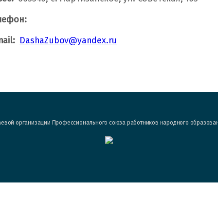
лефон:
ail:
DashaZubov@yandex.ru
евой организации Профессионального союза работников народного образова