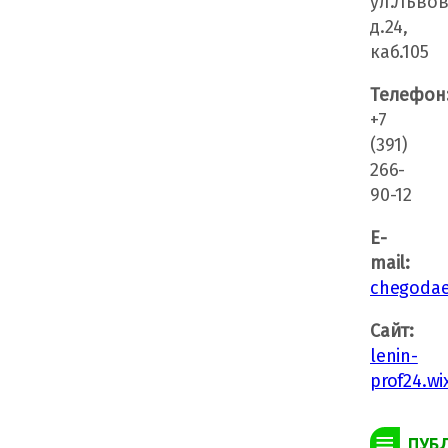
ул.Львов
д.24,
каб.105
Телефон
+7
(391)
266-
90-12
E-
mail:
chegodae
Сайт:
lenin-
prof24.wi
ПУБ