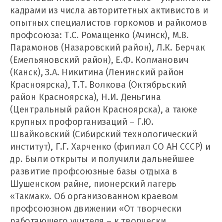
кадрами из числа авторитетных активистов и
опытных специалистов горкомов и райкомов
профсоюза: Т.С. Ромащенко (Ачинск), М.В.
Парамонов (Назаровский район), Л.К. Берчак
(Емельяновский район), Е.Ф. Колманович
(Канск), З.А. Никитина (Ленинский район
Красноярска), Т.Т. Волкова (Октябрьский
район Красноярска), Н.И. Деньгина
(Центральный район Красноярска), а также
крупных профорганизаций – Г.Ю.
Швайковский (Сибирский технологический
институт), Г.Г. Харченко (филиал СО АН СССР) и
др. Были открыты и получили дальнейшее
развитие профсоюзные базы отдыха в
Шушенском райне, пионерский лагерь
«Такмак». Об организованном краевом
профсоюзном движении «От творчески
работающего учителя – к творчески